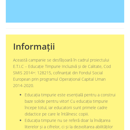
Informații
Această campanie se desfășoară în cadrul proiectului
E.T.I.C – Educație Timpurie Incluzivă și de Calitate, Cod
SMIS 2014+: 128215, cofinanțat din Fondul Social
European prin programul Operațional Capital Uman
2014-2020.
Educația timpurie este esențială pentru a construi
baze solide pentru viitor! Cu educația timpurie
începe totul, iar educatorii sunt primele cadre
didactice pe care le întâlnesc copiii.
Educația timpurie nu se referă doar la învățarea
literelor și a cifrelor, ci și la dezvoltarea abilităților