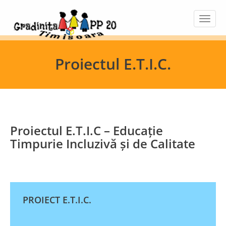
Proiectul E.T.I.C.
Proiectul E.T.I.C – Educație
Timpurie Incluzivă și de Calitate
PROIECT E.T.I.C.